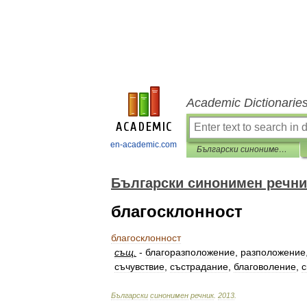
Academic Dictionarie
en-academic.com
Български синонимен речник
Български синонимен речни
благосклонност
благосклонност
същ
.
-
благоразположение
,
разположение
съчувствие
,
състрадание
,
благоволение
,
с
Български
синонимен
речник
.
2013
.