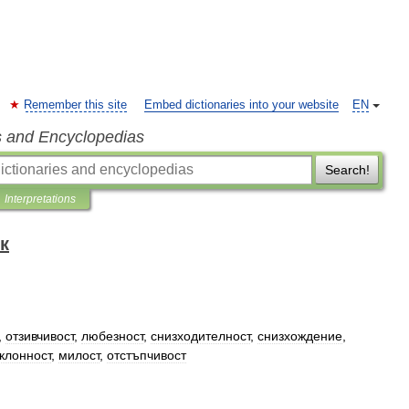
Remember this site
Embed dictionaries into your website
EN
s and Encyclopedias
Search!
Interpretations
к
,
отзивчивост
,
любезност
,
снизходителност
,
снизхождение
,
клонност
,
милост
,
отстъпчивост