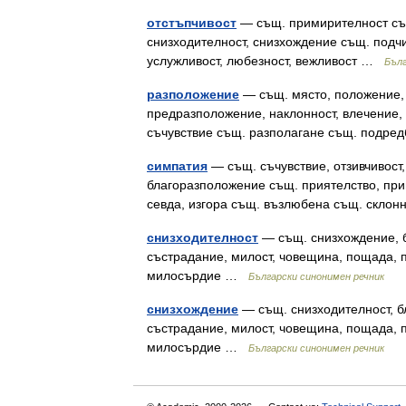
отстъпчивост
— същ. примирителност същ
снизходителност, снизхождение същ. подч
услужливост, любезност, вежливост …
Бълг
разположение
— същ. място, положение, 
предразположение, наклонност, влечение,
съчувствие същ. разполагане същ. подре
симпатия
— същ. съчувствие, отзивчивост
благоразположение същ. приятелство, прив
севда, изгора същ. възлюбена същ. склон
снизходителност
— същ. снизхождение, бл
състрадание, милост, човещина, пощада, 
милосърдие …
Български синонимен речник
снизхождение
— същ. снизходителност, бл
състрадание, милост, човещина, пощада, 
милосърдие …
Български синонимен речник