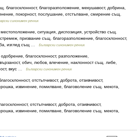
. благосклонност, благоразположение, мекушавост, добрина,
инение, покорност, послушание, отстъпване, смирение същ.
арски синонимен речник
местоположение, ситуация, диспозиция, устройство същ.
 стремеж, призвание същ. благоразположение, благосклонност,
дба, изглед същ …
Български синонимен речник
, одобрение, благосклонност, разположение,
ързаност, обич, любов, влечение, наклонност същ. либе,
ност, вкус …
Български синонимен речник
агосклонност, отстъпчивост, доброта, отзивчивост,
прошка, извинение, помилване, благоволение същ. мекота,
агосклонност, отстъпчивост, доброта, отзивчивост,
прошка, извинение, помилване, благоволение същ. мекота,