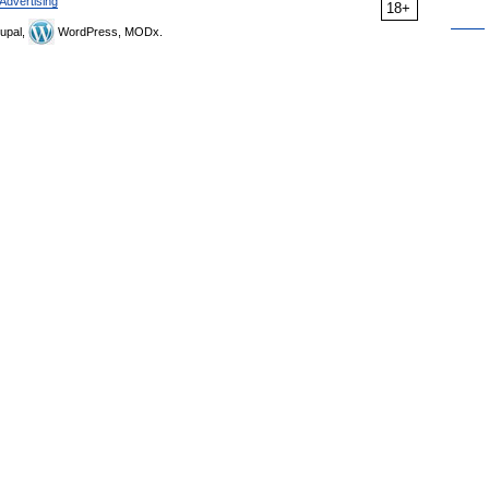
Advertising
18+
upal,
WordPress, MODx.