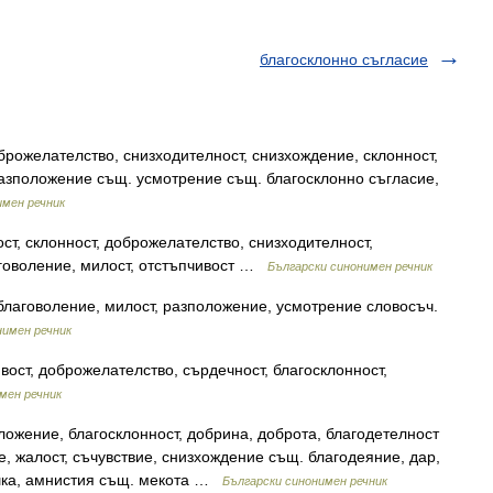
благосклонно съгласие
рожелателство, снизходителност, снизхождение, склонност,
разположение същ. усмотрение същ. благосклонно съгласие,
имен речник
т, склонност, доброжелателство, снизходителност,
аговоление, милост, отстъпчивост …
Български синонимен речник
благоволение, милост, разположение, усмотрение словосъч.
нимен речник
ост, доброжелателство, сърдечност, благосклонност,
мен речник
ожение, благосклонност, добрина, доброта, благодетелност
 жалост, съчувствие, снизхождение същ. благодеяние, дар,
шка, амнистия същ. мекота …
Български синонимен речник