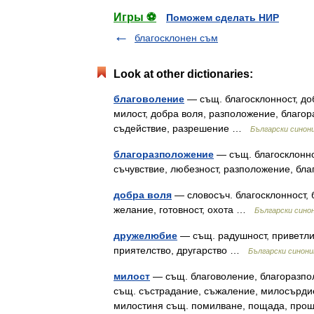
Игры ⚽
Поможем сделать НИР
благосклонен съм
Look at other dictionaries:
благоволение
— същ. благосклонност, доб
милост, добра воля, разположение, благо
съдействие, разрешение …
Български синон
благоразположение
— същ. благосклоннос
съчувствие, любезност, разположение, бл
добра воля
— словосъч. благосклонност, 
желание, готовност, охота …
Български сино
дружелюбие
— същ. радушност, приветлив
приятелство, другарство …
Български синони
милост
— същ. благоволение, благоразпол
същ. състрадание, съжаление, милосърдие,
милостиня същ. помилване, пощада, про