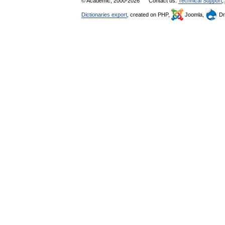
© Academic, 2000-2026
Contact us:
Technical Support
,
Dictionaries export
, created on PHP,
Joomla,
Dr